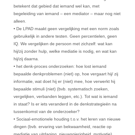
betekent dat gebied dat iemand wel kan, met
begeleiding van iemand – een mediator – maar nog niet
alleen.
• De LPAD maakt geen vergelijking met een norm zoals
gebruikelijk in andere testen. Geen percentielen, geen
IQ. We vergelijken de persoon met zichzelf: wat kan
hij/zij zonder hulp, welke mediatie is nodig, en wat kan
hij/zij daarna.
• het denk-proces onderzoeken: hoe lost iemand
bepaalde denkproblemen (niet) op, hoe vergaart hij/ zij
informatie, wat doet hij er (niet) mee, hoe verwerkt hij
bepaalde stimuli (niet) (bvb. systematisch zoeken,
vergelijken, verbanden leggen, etc.). Tot wat is iemand
in staat? Is er iets veranderd in de denkstrategieën na
tussenkomst van de onderzoeker?
• Sociaal-emotionele houding t.o.v. het leren van nieuwe
dingen (bvb. ervaring van bekwaamheid, reactie op
mediatie van uitdaging, nieuwsgierigheid, motivatie)