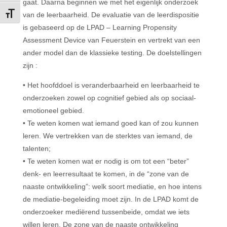
gaat. Daarna beginnen we met het eigenlijk onderzoek
van de leerbaarheid. De evaluatie van de leerdispositie
Toggle Font size
is gebaseerd op de LPAD – Learning Propensity
Assessment Device van Feuerstein en vertrekt van een
ander model dan de klassieke testing. De doelstellingen
zijn :
• Het hoofddoel is veranderbaarheid en leerbaarheid te
onderzoeken zowel op cognitief gebied als op sociaal-
emotioneel gebied.
• Te weten komen wat iemand goed kan of zou kunnen
leren. We vertrekken van de sterktes van iemand, de
talenten;
• Te weten komen wat er nodig is om tot een “beter”
denk- en leerresultaat te komen, in de “zone van de
naaste ontwikkeling”: welk soort mediatie, en hoe intens
de mediatie-begeleiding moet zijn. In de LPAD komt de
onderzoeker mediërend tussenbeide, omdat we iets
willen leren. De zone van de naaste ontwikkeling