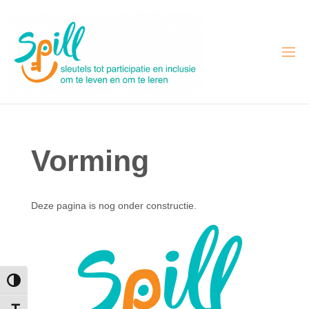
Skip
to
content
Vorming
Deze pagina is nog onder constructie.
Toggle High Contrast